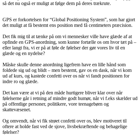
så det nu også er muligt at følge dem på deres trækrute.
GPS er forkortelsen for “Global Positioning System”, som har gjort
det muligt at få bestemt ens position med få centimeters præcision.
Det fik mig til at tænke på om vi mennesker ville have glæde af at
opfinde en GPS-anordning, som kunne fortælle os om hvor tæt på –
eller langt fra, vi er på at føle de følelser der gør vores liv til en
glæde og en nydelse?
Måske skulle denne anordning ligefrem have en lille hånd som
foldede sig ud og blidt – men bestemt, gav os en dask, når vi kom
ud af kurs, og kastede confetti over os når vi fandt positionen for
indre ro og glæde.
Det kan være at vi på den måde hurtigere bliver klar over når
følelserne går i retning af mindre godt humør, når vi f.eks skælder ud
på offentlige personer, politikere, vore teenagebørn og
skattevæsenet.
Og omvendt, når vi fik strøet confetti over os, blev motiveret til
oftere at holde fast ved de sjove, livsbekræftende og behagelige
følelser?