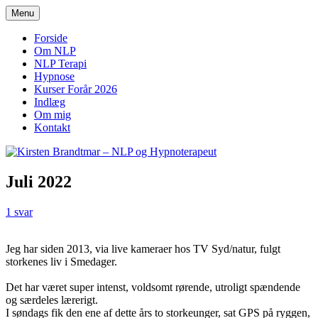
Hop
Menu
til
Online Terapi og Webinarer
Kirsten Brandtmar – NLP og
indhold
Forside
Om NLP
Hypnoterapeut
NLP Terapi
Hypnose
Kurser Forår 2026
Indlæg
Om mig
Kontakt
Juli 2022
1 svar
Jeg har siden 2013, via live kameraer hos TV Syd/natur, fulgt
storkenes liv i Smedager.
Det har været super intenst, voldsomt rørende, utroligt spændende
og særdeles lærerigt.
I søndags fik den ene af dette års to storkeunger, sat GPS på ryggen,